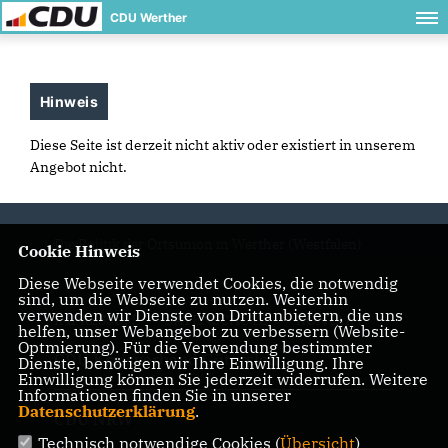
CDU Werther
Hinweis
Diese Seite ist derzeit nicht aktiv oder existiert in unserem
Angebot nicht.
Die Politik der Ortsunion in Werther (Westfalen)
Cookie Hinweis
Diese Webseite verwendet Cookies, die notwendig
sind, um die Webseite zu nutzen. Weiterhin
verwenden wir Dienste von Drittanbietern, die uns
IMPRESSUM
DATENSCHUTZ
KONTAKT
helfen, unser Webangebot zu verbessern (Website-
Optmierung). Für die Verwendung bestimmter
CDU Kreisverband Gütersloh
Dienste, benötigen wir Ihre Einwilligung. Ihre
Einwilligung können Sie jederzeit widerrufen. Weitere
Informationen finden Sie in unserer
Datenschutzerklärung
.
CDU NRW
Technisch notwendige Cookies (
Übersicht
)