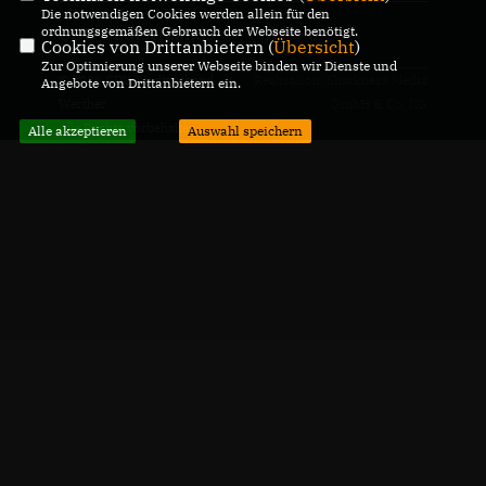
Die notwendigen Cookies werden allein für den
ordnungsgemäßen Gebrauch der Webseite benötigt.
CDU Deutschlands
Cookies von Drittanbietern (
Übersicht
)
Zur Optimierung unserer Webseite binden wir Dienste und
© 2026 CDU Stadtverband
Realisation: Sharkness Media
Angebote von Drittanbietern ein.
Werther
GmbH & Co. KG
Alle Rechte vorbehalten.
Alle akzeptieren
Auswahl speichern