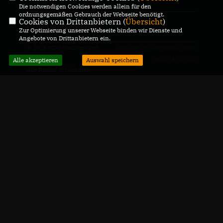
Die notwendigen Cookies werden allein für den
ordnungsgemäßen Gebrauch der Webseite benötigt.
Cookies von Drittanbietern (
Übersicht
)
CDU Deutschlands
Zur Optimierung unserer Webseite binden wir Dienste und
Angebote von Drittanbietern ein.
© 2026 CDU Stadtverband
Realisation: Sharkness Media
Werther
GmbH & Co. KG
Alle akzeptieren
Auswahl speichern
Alle Rechte vorbehalten.