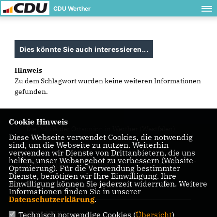
CDU Werther
Dies könnte Sie auch interessieren...
Hinweis
Zu dem Schlagwort wurden keine weiteren Informationen
gefunden.
Cookie Hinweis
Die Politik der Ortsunion in Werther (Westfalen)
Diese Webseite verwendet Cookies, die notwendig
sind, um die Webseite zu nutzen. Weiterhin
verwenden wir Dienste von Drittanbietern, die uns
helfen, unser Webangebot zu verbessern (Website-
IMPRESSUM
DATENSCHUTZ
KONTAKT
Optmierung). Für die Verwendung bestimmter
Dienste, benötigen wir Ihre Einwilligung. Ihre
Einwilligung können Sie jederzeit widerrufen. Weitere
CDU Kreisverband Gütersloh
Informationen finden Sie in unserer
Datenschutzerklärung
.
CDU NRW
Technisch notwendige Cookies (
Übersicht
)